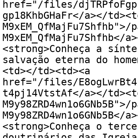
href="/files/djTRPfoFgp
gp18KhbGHaFr</a></td><t
M9xEM_QfMajFu7Shfhb">/p
M9xEM_QfMajFu7Shfhb</a>
<strong>Conheça a sínte
salvação eterna do home
<td></td><td><a 
href="/files/E8ogLwrBt4
t4pj14VtstAf</a></td><t
M9y98ZRD4wn1o6GNb5B">/p
M9y98ZRD4wn1o6GNb5B</a>
<strong>Conheça o terce
doutrinários das Igreja