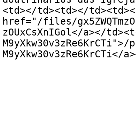
<td></td><td></td><td><a
href="/files/gx5ZWQTmzO
zOUxCsXnIGol</a></td><t
M9yXkw30v3zRe6KrCTi">/p