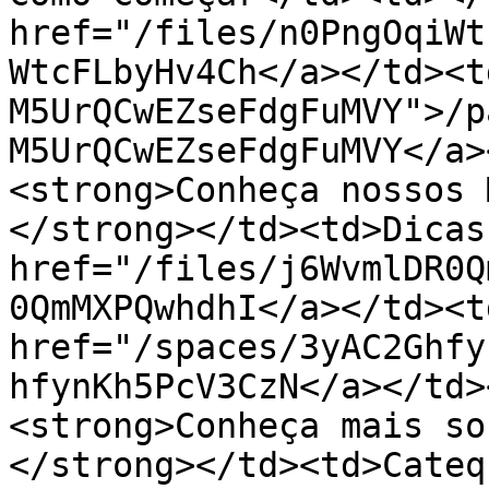
href="/files/n0PngOqiWt
WtcFLbyHv4Ch</a></td><t
M5UrQCwEZseFdgFuMVY">/p
M5UrQCwEZseFdgFuMVY</a>
<strong>Conheça nossos 
</strong></td><td>Dicas
href="/files/j6WvmlDR0Q
0QmMXPQwhdhI</a></td><td
href="/spaces/3yAC2Ghfy
hfynKh5PcV3CzN</a></td>
<strong>Conheça mais so
</strong></td><td>Cateq