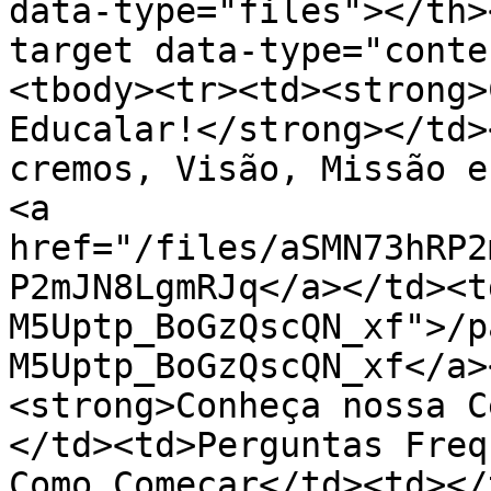
data-type="files"></th>
target data-type="conte
<tbody><tr><td><strong>
Educalar!</strong></td>
cremos, Visão, Missão e
<a 
href="/files/aSMN73hRP2
P2mJN8LgmRJq</a></td><t
M5Uptp_BoGzQscQN_xf">/p
M5Uptp_BoGzQscQN_xf</a>
<strong>Conheça nossa C
</td><td>Perguntas Freq
Como Começar</td><td></