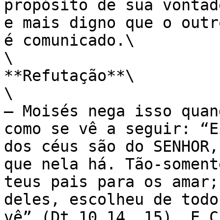
propósito de sua vontad
e mais digno que o outr
é comunicado.\

\

**Refutação**\

\

— Moisés nega isso quan
como se vê a seguir: “E
dos céus são do SENHOR,
que nela há. Tão-soment
teus pais para os amar;
deles, escolheu de todo
vê” (Dt 10.14, 15). E C