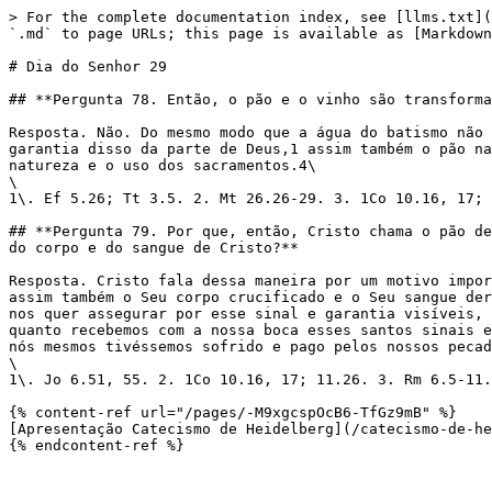
> For the complete documentation index, see [llms.txt](
`.md` to page URLs; this page is available as [Markdown
# Dia do Senhor 29

## **Pergunta 78. Então, o pão e o vinho são transforma
Resposta. Não. Do mesmo modo que a água do batismo não 
garantia disso da parte de Deus,1 assim também o pão na
natureza e o uso dos sacramentos.4\

\

1\. Ef 5.26; Tt 3.5. 2. Mt 26.26-29. 3. 1Co 10.16, 17; 
## **Pergunta 79. Por que, então, Cristo chama o pão de
do corpo e do sangue de Cristo?**

Resposta. Cristo fala dessa maneira por um motivo impor
assim também o Seu corpo crucificado e o Seu sangue der
nos quer assegurar por esse sinal e garantia visíveis, 
quanto recebemos com a nossa boca esses santos sinais e
nós mesmos tivéssemos sofrido e pago pelos nossos pecad
\

1\. Jo 6.51, 55. 2. 1Co 10.16, 17; 11.26. 3. Rm 6.5-11.

{% content-ref url="/pages/-M9xgcspOcB6-TfGz9mB" %}

[Apresentação Catecismo de Heidelberg](/catecismo-de-he