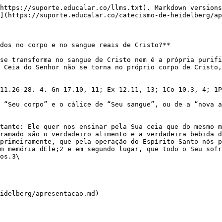
https://suporte.educalar.co/llms.txt). Markdown versions
](https://suporte.educalar.co/catecismo-de-heidelberg/ap
dos no corpo e no sangue reais de Cristo?**

se transforma no sangue de Cristo nem é a própria purifi
 Ceia do Senhor não se torna no próprio corpo de Cristo,
11.26-28. 4. Gn 17.10, 11; Ex 12.11, 13; 1Co 10.3, 4; 1P
 “Seu corpo” e o cálice de “Seu sangue”, ou de a “nova a
tante: Ele quer nos ensinar pela Sua ceia que do mesmo m
ramado são o verdadeiro alimento e a verdadeira bebida d
primeiramente, que pela operação do Espírito Santo nós p
m memória dEle;2 e em segundo lugar, que todo o Seu sofr
os.3\

idelberg/apresentacao.md)
