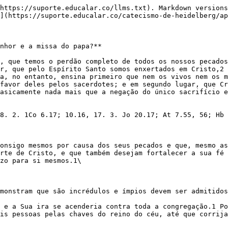
https://suporte.educalar.co/llms.txt). Markdown versions
](https://suporte.educalar.co/catecismo-de-heidelberg/ap
nhor e a missa do papa?**

, que temos o perdão completo de todos os nossos pecados
r, que pelo Espírito Santo somos enxertados em Cristo,2 
a, no entanto, ensina primeiro que nem os vivos nem os m
favor deles pelos sacerdotes; e em segundo lugar, que Cr
asicamente nada mais que a negação do único sacrifício e
8. 2. 1Co 6.17; 10.16, 17. 3. Jo 20.17; At 7.55, 56; Hb 
onsigo mesmos por causa dos seus pecados e que, mesmo as
rte de Cristo, e que também desejam fortalecer a sua fé 
zo para si mesmos.1\

monstram que são incrédulos e ímpios devem ser admitidos
 e a Sua ira se acenderia contra toda a congregação.1 Po
is pessoas pelas chaves do reino do céu, até que corrija