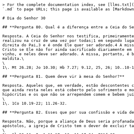
> For the complete documentation index, see [llms.txt](
`.md` to page URLs; this page is available as [Markdown
# Dia do Senhor 30

## **Pergunta 80. Qual é a diferença entre a Ceia do Se
Resposta. A Ceia do Senhor nos testifica, primeiramente
realizou na cruz de uma vez por todas;1 em segundo luga
direita do Pai,3 e é onde Ele quer ser adorado.4 A miss
Cristo se Ele não for ainda sacrificado diariamente em 
vinho, e neles deve ser adorado. A missa, portanto, é b
maldita.\

\

1\. Mt 26.28; Jo 10.30; Hb 7.27; 9.12, 25, 26; 10..10-1
## **Pergunta 81. Quem deve vir à mesa do Senhor?**

Resposta. Aqueles que, em verdade, estão descontentes c
que ainda resta neles está coberto pelo sofrimento e mo
hipócritas e os que não se arrependem comem e bebem juí
\

1\. 1Co 10.19-22; 11.26-32.

## **Pergunta 82. Esses que por sua confissão e vida de
Resposta. Não, porque a aliança de Deus seria profanada
apóstolos, a igreja de Cristo tem o dever de excluir ta
\
