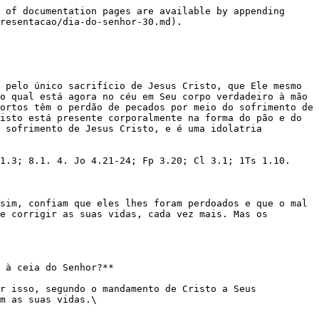
 of documentation pages are available by appending 
resentacao/dia-do-senhor-30.md).

 pelo único sacrifício de Jesus Cristo, que Ele mesmo 
o qual está agora no céu em Seu corpo verdadeiro à mão 
ortos têm o perdão de pecados por meio do sofrimento de 
isto está presente corporalmente na forma do pão e do 
 sofrimento de Jesus Cristo, e é uma idolatria 
1.3; 8.1. 4. Jo 4.21-24; Fp 3.20; Cl 3.1; 1Ts 1.10.

sim, confiam que eles lhes foram perdoados e que o mal 
e corrigir as suas vidas, cada vez mais. Mas os 
 à ceia do Senhor?**

r isso, segundo o mandamento de Cristo a Seus 
m as suas vidas.\
