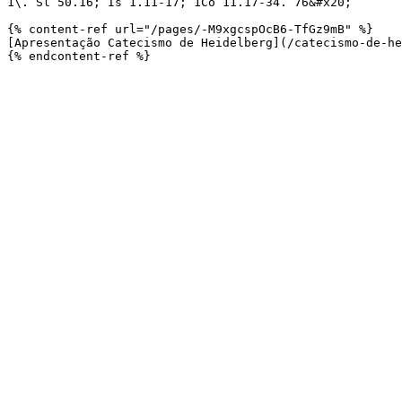
1\. Sl 50.16; Is 1.11-17; 1Co 11.17-34. 76&#x20;

{% content-ref url="/pages/-M9xgcspOcB6-TfGz9mB" %}

[Apresentação Catecismo de Heidelberg](/catecismo-de-he