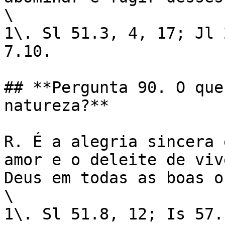
\

1\. Sl 51.3, 4, 17; Jl 
7.10.

## **Pergunta 90. O que
natureza?**

R. É a alegria sincera 
amor e o deleite de viv
Deus em todas as boas o
\

1\. Sl 51.8, 12; Is 57.