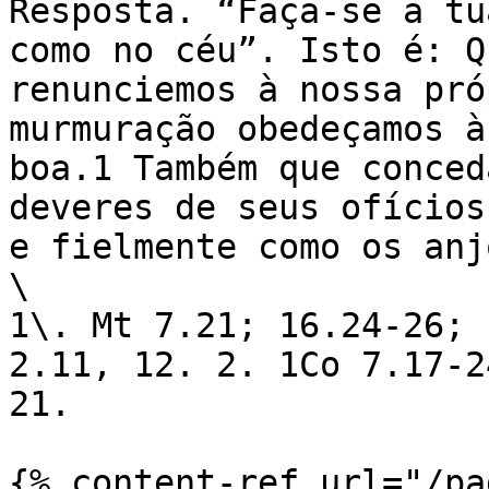
Resposta. “Faça-se a tu
como no céu”. Isto é: Q
renunciemos à nossa pró
murmuração obedeçamos à
boa.1 Também que conced
deveres de seus ofícios
e fielmente como os anj
\

1\. Mt 7.21; 16.24-26; 
2.11, 12. 2. 1Co 7.17-2
21.

{% content-ref url="/pa