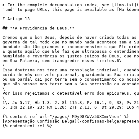
> For the complete documentation index, see [llms.txt](
`.md` to page URLs; this page is available as [Markdown
# Artigo 13

## **A Providência de Deus.**

Cremos que o bom Deus, depois de haver criado todas as 
governa de tal modo que no mundo nada acontece sem a Su
bondade são tão grandes e incompreensíveis que Ele orde
E quanto àquilo que Ele faz que ultrapassa o entendimen
humildade e reverência os justos juízos de Deus, que no
em Sua Palavra, sem transgredir esses limites.6\

\

Essa doutrina nos traz uma consolação indizível, quando
cuida de nós com zelo paternal, guardando as Sua criatu
ou um pardal cai por terra sem o consentimento do nosso
que não possam nos ferir sem a Sua permissão ou vontade
\

Por isso rejeitamos o detestável erro dos epicureus, qu
\

1\. Jo 5.17; Hb 1.3. 2. Sl 115.3; Pv 16.1, 9, 33; Pv 21
5. 1Rs 22.19- 23; Rm 1.28; 2Ts 2.11. 6. Dt 29.29; 1Co 4
{% content-ref url="/pages/-M9y98ZWVz5UXXmrVmem" %}

[Apresentação Confissão Belga](/confissao-belga/apresen