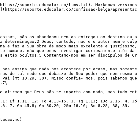
https://suporte.educalar.co/llms.txt). Markdown versions
](https://suporte.educalar.co/confissao-belga/apresentac
coisas, não as abandonou nem as entregou ao destino ou a
a determinação.2 Deus, contudo, não é o autor nem é culp
na e faz a Sua obra de modo mais excelente e justíssimo,
to humano, não queremos investigar curiosamente além da 
s estão ocultos.5 Contentamo-nos em ser discípulos de Cr
 nos ensina que nada nos acontece por acaso, mas somente
ras de tal modo que debaixo do Seu poder que nem mesmo u
 Pai (Mt 10.29, 30). Nisso confia- mos, pois sabemos que
.7\

e afirmam que Deus não se importa com nada, mas tudo ent
.1; Ef 1.11, 12; Tg 4.13-15. 3. Tg 1.13; 1Jo 2.16. 4. Jó
.6. 7. Gn 45.8; Gn 50.20; 2Sm 16.10; Rm 8.28, 38, 39.

tacao.md)
