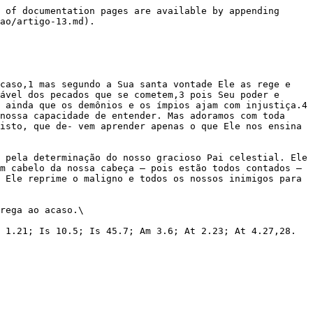
 of documentation pages are available by appending 
ao/artigo-13.md).

caso,1 mas segundo a Sua santa vontade Ele as rege e 
ável dos pecados que se cometem,3 pois Seu poder e 
 ainda que os demônios e os ímpios ajam com injustiça.4 
nossa capacidade de entender. Mas adoramos com toda 
isto, que de- vem aprender apenas o que Ele nos ensina 
 pela determinação do nosso gracioso Pai celestial. Ele 
m cabelo da nossa cabeça — pois estão todos contados — 
 Ele reprime o maligno e todos os nossos inimigos para 
rega ao acaso.\

 1.21; Is 10.5; Is 45.7; Am 3.6; At 2.23; At 4.27,28. 